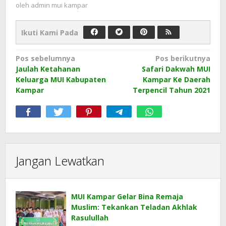
oleh
admin mui kampar
Ikuti Kami Pada
Navigasi
Pos sebelumnya
Pos berikutnya
Jaulah Ketahanan
Safari Dakwah MUI
pos
Keluarga MUI Kabupaten
Kampar Ke Daerah
Kampar
Terpencil Tahun 2021
Jangan Lewatkan
MUI Kampar Gelar Bina Remaja
Muslim: Tekankan Teladan Akhlak
Rasulullah