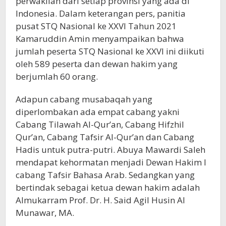
perwakilan dari setiap provinsi yang ada di
Indonesia. Dalam keterangan pers, panitia
pusat STQ Nasional ke XXVI Tahun 2021
Kamaruddin Amin menyampaikan bahwa
jumlah peserta STQ Nasional ke XXVI ini diikuti
oleh 589 peserta dan dewan hakim yang
berjumlah 60 orang.
Adapun cabang musabaqah yang
diperlombakan ada empat cabang yakni
Cabang Tilawah Al-Qur’an, Cabang Hifzhil
Qur’an, Cabang Tafsir Al-Qur’an dan Cabang
Hadis untuk putra-putri. Abuya Mawardi Saleh
mendapat kehormatan menjadi Dewan Hakim I
cabang Tafsir Bahasa Arab. Sedangkan yang
bertindak sebagai ketua dewan hakim adalah
Almukarram Prof. Dr. H. Said Agil Husin Al
Munawar, MA.