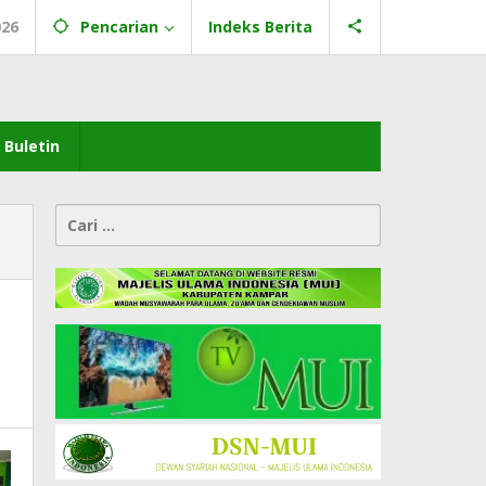
026
Pencarian
Indeks Berita
Buletin
Cari
untuk:
n