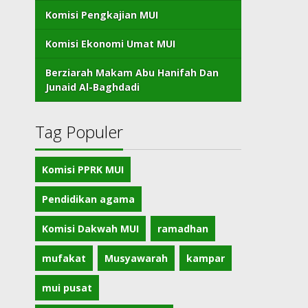
Komisi Pengkajian MUI
Komisi Ekonomi Umat MUI
Berziarah Makam Abu Hanifah Dan
Junaid Al-Baghdadi
Tag Populer
Komisi PPRK MUI
Pendidikan agama
Komisi Dakwah MUI
ramadhan
mufakat
Musyawarah
kampar
mui pusat