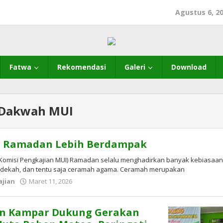
Agustus 6, 2
Fatwa
Rekomendasi
Galeri
Download
 Dakwah MUI
 Ramadan Lebih Berdampak
(Komisi Pengkajian MUI) Ramadan selalu menghadirkan banyak kebiasaa
, sedekah, dan tentu saja ceramah agama. Ceramah merupakan
oleh
ajian
Maret 11, 2026
admin
mui
kampar
n Kampar Dukung Gerakan