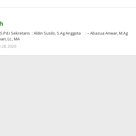
admin
mui
kampar
h
d.I Sekretaris : Aldin Susilo, S.Ag Anggota : – Abazua Anwar, M.Ag
ri, Lc., MA
oleh
i 28, 2020
MUI
KAB
KAMPAR