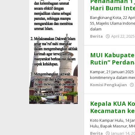
Penanaman 1 J
Hari Bumi Int
Bangkinang Kota, 22 Apr
55, Majelis Ulama Indon
dalam
Berita
April 22, 2025
MUI Kabupaten
Rutin” Perdan
Kampar, 21 Januari 202
komitmennya dalam men
Komisi Pengkajian
Kepala KUA K
Kecamatan ke-
Koto Kampar Hulu, 14 J
Hulu, Bapak Masnur, M
Berita
Januari 14, 2