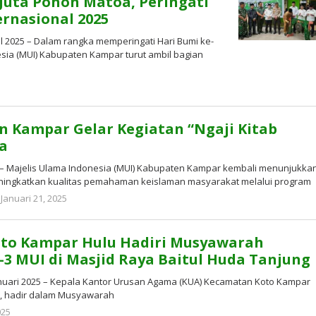
uta Pohon Matoa, Peringati
ernasional 2025
il 2025 – Dalam rangka memperingati Hari Bumi ke-
esia (MUI) Kabupaten Kampar turut ambil bagian
oleh
ADMIN
MUI
KAMPAR
 Kampar Gelar Kegiatan “Ngaji Kitab
a
5 – Majelis Ulama Indonesia (MUI) Kabupaten Kampar kembali menunjukka
ingkatkan kualitas pemahaman keislaman masyarakat melalui program
oleh
Januari 21, 2025
admin
mui
kampar
oto Kampar Hulu Hadiri Musyawarah
3 MUI di Masjid Raya Baitul Huda Tanjung
anuari 2025 – Kepala Kantor Urusan Agama (KUA) Kecamatan Koto Kampar
H, hadir dalam Musyawarah
oleh
025