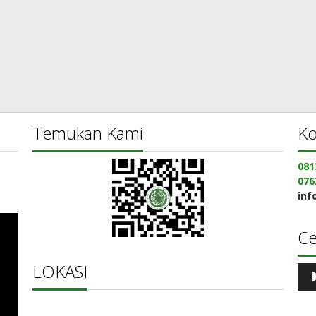
Temukan Kami
Ko
081
076
inf
C
LOKASI
Pe
Aud