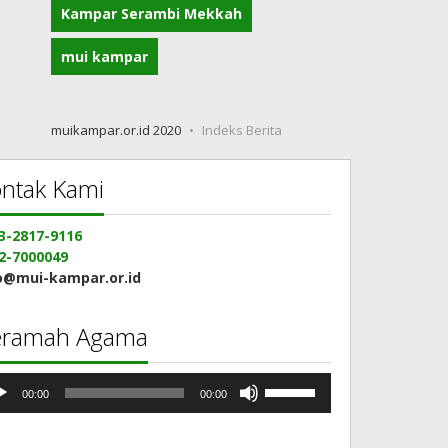
Kampar Serambi Mekkah
mui kampar
muikampar.or.id 2020
Indeks Berita
ntak Kami
3-2817-9116
2-7000049
o@mui-kampar.or.id
eramah Agama
mutar
Gunakan
00:00
00:00
io
Anak
Panah
Atas/Bawah