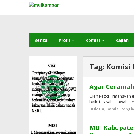
Lewati
ke
konten
Berita
Profil
Komisi
Kajian
Tag:
Komisi
Agar Ceramah
Oleh Rezki Firmansyah 
baik: tarawih, tilawah
Buletin
,
Komisi Pengk
MUI Kabupate