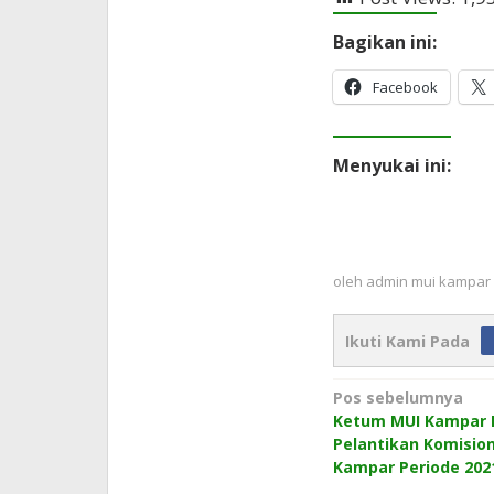
Bagikan ini:
Facebook
Menyukai ini:
oleh
admin mui kampar
Ikuti Kami Pada
Navigasi
Pos sebelumnya
Ketum MUI Kampar H
pos
Pelantikan Komisio
Kampar Periode 2021