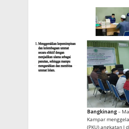
mui
kampar
Bangkinang
– Ma
Kampar menggelar
(PKU) angkatan I