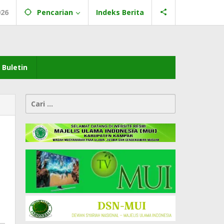
026
Pencarian
Indeks Berita
Buletin
Cari
untuk: