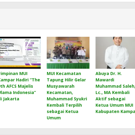
Pimpinan MUI
MUI Kecamatan
Abuya Dr. H.
Kampar Hadiri “The
Tapung Hilir Gelar
Mawardi
9th AFCS Majelis
Musyawarah
Muhammad Saleh
Ulama Indonesia”
Kecamatan,
Lc., MA Kembali
di Jakarta
Muhammad Syukri
Aktif sebagai
Kembali Terpilih
Ketua Umum MUI
sebagai Ketua
Kabupaten Kampa
Umum