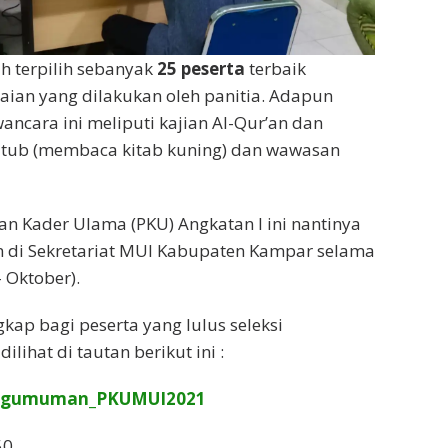
ah terpilih sebanyak
25 peserta
terbaik
aian yang dilakukan oleh panitia. Adapun
ancara ini meliputi kajian Al-Qur’an dan
Kutub (membaca kitab kuning) dan wawasan
an Kader Ulama (PKU) Angkatan I ini nantinya
n di Sekretariat MUI Kabupaten Kampar selama
 Oktober).
p bagi peserta yang lulus seleksi
lihat di tautan berikut ini :
/Pengumuman_PKUMUI2021
50