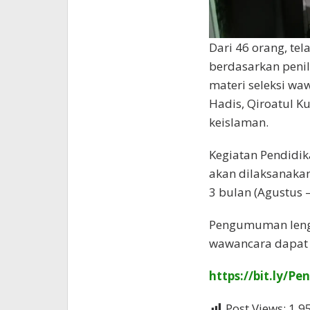
Dari 46 orang, tel
berdasarkan penil
materi seleksi waw
Hadis, Qiroatul 
keislaman.
Kegiatan Pendidik
akan dilaksanaka
3 bulan (Agustus –
Pengumuman lengka
wawancara dapat di
https://bit.ly
Post Views:
1,9