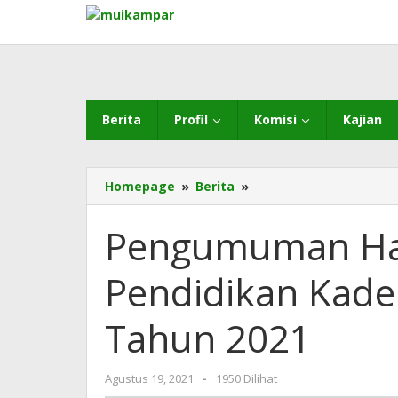
Lewati
ke
konten
Berita
Profil
Komisi
Kajian
Pengumuman
Homepage
»
Berita
»
Hasil
Seleksi
Pengumuman Has
Wawancara
Pendidikan
Pendidikan Kad
Kader
Ulama
MUI
Tahun 2021
Kampar
Tahun
2021
oleh
Agustus 19, 2021
-
1950 Dilihat
admin