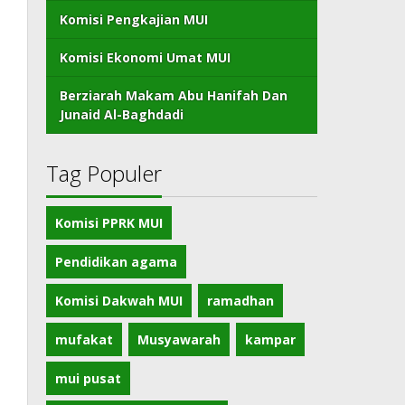
Komisi Pengkajian MUI
Komisi Ekonomi Umat MUI
Berziarah Makam Abu Hanifah Dan
Junaid Al-Baghdadi
Tag Populer
Komisi PPRK MUI
Pendidikan agama
Komisi Dakwah MUI
ramadhan
mufakat
Musyawarah
kampar
mui pusat