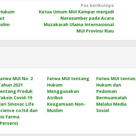
Pos berikutnya
 Hukum
Ketua Umum MUI Kampar menjadi
ut
Narasumber pada Acara
slim
Muzakarah Ulama Internasional
MUI Provinsi Riau
Fatwa MUI No. 2
Fatwa MUI tentang
Fatwa MUI tentan
Tahun 2021
Hukum
Hukum dan
tentang Produk
Menggunakan
Pedoman
Vaksin Covid-19
Atribut
Bermuamalah
dari Sinovac Life
Keagamaan Non-
Melalui Media
Science co.ltd dan
Muslim
Sosial
Bio Farma
(Persero)