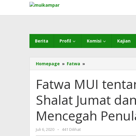
Lewati
ke
konten
Berita
Profil
Komisi
Kajian
Fatwa
Homepage
»
Fatwa
»
MUI
tentang
Fatwa MUI tenta
Penyelenggaraan
Shalat
Shalat Jumat da
Jumat
dan
Jamaah
Mencegah Penul
untuk
Mencegah
Penularan
oleh
Juli 6, 2020
-
441 Dilihat
Wabah
MUI