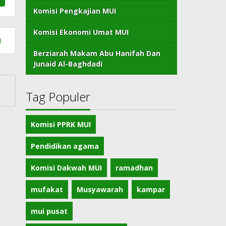
Komisi Pengkajian MUI
Komisi Ekonomi Umat MUI
1
Berziarah Makam Abu Hanifah Dan
Junaid Al-Baghdadi
Tag Populer
Komisi PPRK MUI
Pendidikan agama
Komisi Dakwah MUI
ramadhan
mufakat
Musyawarah
kampar
mui pusat