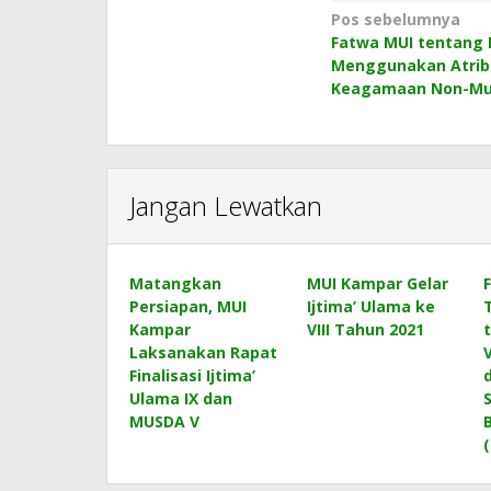
Navigasi
Pos sebelumnya
Fatwa MUI tentang
pos
Menggunakan Atrib
Keagamaan Non-Mu
Jangan Lewatkan
Matangkan
MUI Kampar Gelar
Persiapan, MUI
Ijtima’ Ulama ke
Kampar
VIII Tahun 2021
Laksanakan Rapat
Finalisasi Ijtima’
Ulama IX dan
MUSDA V