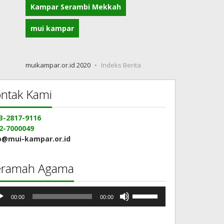
Kampar Serambi Mekkah
mui kampar
muikampar.or.id 2020
Indeks Berita
ntak Kami
3-2817-9116
2-7000049
o@mui-kampar.or.id
eramah Agama
mutar
Gunakan
00:00
00:00
io
Anak
Panah
Atas/Bawah