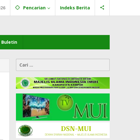
026
Pencarian
Indeks Berita
Buletin
Cari
untuk: