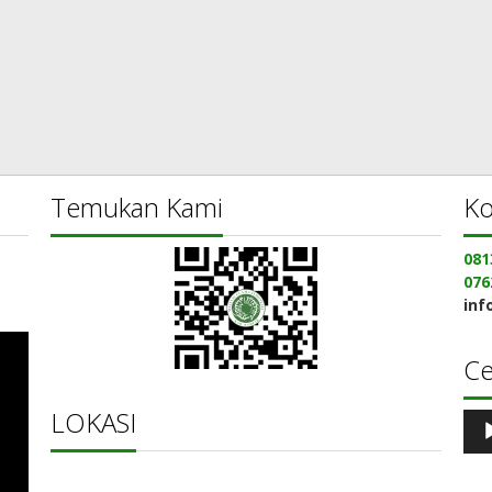
Temukan Kami
Ko
081
076
inf
C
LOKASI
Pe
Aud