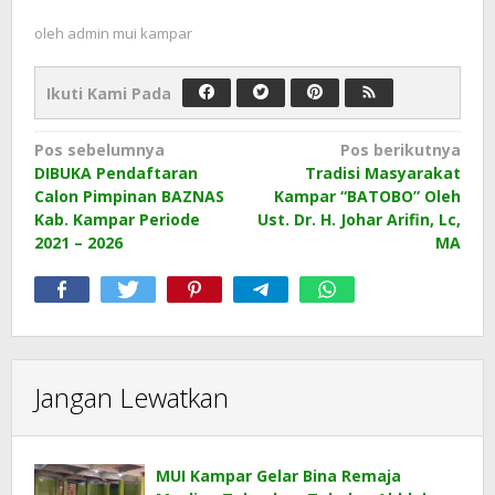
oleh
admin mui kampar
Ikuti Kami Pada
Navigasi
Pos sebelumnya
Pos berikutnya
DIBUKA Pendaftaran
Tradisi Masyarakat
pos
Calon Pimpinan BAZNAS
Kampar “BATOBO” Oleh
Kab. Kampar Periode
Ust. Dr. H. Johar Arifin, Lc,
2021 – 2026
MA
Jangan Lewatkan
MUI Kampar Gelar Bina Remaja