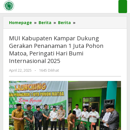
Lewati
ke
konten
MUI
Homepage
»
Berita
»
Berita
»
Kabupaten
Kampar
MUI Kabupaten Kampar Dukung
Dukung
Gerakan Penanaman 1 Juta Pohon
Gerakan
Matoa, Peringati Hari Bumi
Penanaman
1
Internasional 2025
Juta
oleh
April 22, 2025
-
1645 Dilihat
Pohon
ADMIN
Matoa,
MUI
Peringati
KAMPAR
Hari
Bumi
Internasional
2025