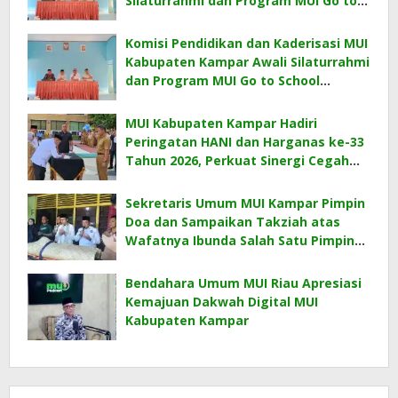
Silaturrahmi dan Program MUI Go to
School Bersama KKKS Kecamatan
Bangkinang Kota
Komisi Pendidikan dan Kaderisasi MUI
Kabupaten Kampar Awali Silaturrahmi
dan Program MUI Go to School
Bersama KKKS Kecamatan
Bangkinang
MUI Kabupaten Kampar Hadiri
Peringatan HANI dan Harganas ke-33
Tahun 2026, Perkuat Sinergi Cegah
Narkoba dan Wujudkan Ketahanan
Keluarga
Sekretaris Umum MUI Kampar Pimpin
Doa dan Sampaikan Takziah atas
Wafatnya Ibunda Salah Satu Pimpinan
MUI Kampar
Bendahara Umum MUI Riau Apresiasi
Kemajuan Dakwah Digital MUI
Kabupaten Kampar