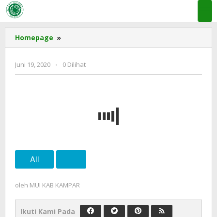
Lewati
ke
konten
Tidak
Homepage
»
ada
judul
oleh
Juni 19, 2020
-
0 Dilihat
MUI
KAB
KAMPAR
All
oleh
MUI KAB KAMPAR
Ikuti Kami Pada