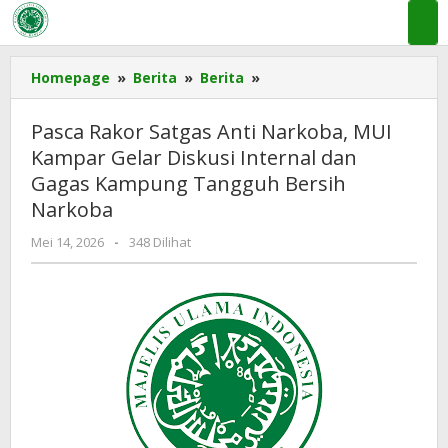
Lewati
ke
konten
Pasca
Homepage
»
Berita
»
Berita
»
Rakor
Satgas
Pasca Rakor Satgas Anti Narkoba, MUI
Anti
Kampar Gelar Diskusi Internal dan
Narkoba,
Gagas Kampung Tangguh Bersih
MUI
Kampar
Narkoba
Gelar
oleh
Mei 14, 2026
-
348 Dilihat
Diskusi
ADMIN
Internal
MUI
dan
KAMPAR
Gagas
Kampung
Tangguh
Bersih
Narkoba