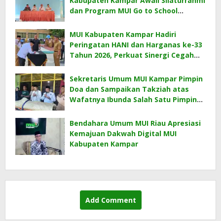
Kabupaten Kampar Awali Silaturrahmi
dan Program MUI Go to School
Bersama KKKS Kecamatan
Bangkinang
MUI Kabupaten Kampar Hadiri
Peringatan HANI dan Harganas ke-33
Tahun 2026, Perkuat Sinergi Cegah
Narkoba dan Wujudkan Ketahanan
Keluarga
Sekretaris Umum MUI Kampar Pimpin
Doa dan Sampaikan Takziah atas
Wafatnya Ibunda Salah Satu Pimpinan
MUI Kampar
Bendahara Umum MUI Riau Apresiasi
Kemajuan Dakwah Digital MUI
Kabupaten Kampar
Add Comment