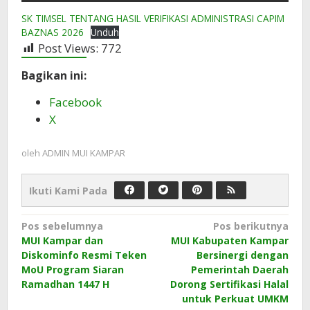
SK TIMSEL TENTANG HASIL VERIFIKASI ADMINISTRASI CAPIM
BAZNAS 2026
Unduh
Post Views:
772
Bagikan ini:
Facebook
X
oleh
ADMIN MUI KAMPAR
Ikuti Kami Pada
Navigasi
Pos sebelumnya
Pos berikutnya
MUI Kampar dan
MUI Kabupaten Kampar
pos
Diskominfo Resmi Teken
Bersinergi dengan
MoU Program Siaran
Pemerintah Daerah
Ramadhan 1447 H
Dorong Sertifikasi Halal
untuk Perkuat UMKM