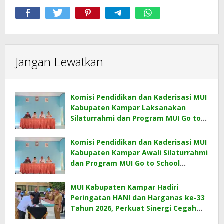
Jangan Lewatkan
Komisi Pendidikan dan Kaderisasi MUI
Kabupaten Kampar Laksanakan
Silaturrahmi dan Program MUI Go to
School Bersama KKKS Kecamatan
Bangkinang Kota
Komisi Pendidikan dan Kaderisasi MUI
Kabupaten Kampar Awali Silaturrahmi
dan Program MUI Go to School
Bersama KKKS Kecamatan
Bangkinang
MUI Kabupaten Kampar Hadiri
Peringatan HANI dan Harganas ke-33
Tahun 2026, Perkuat Sinergi Cegah
Narkoba dan Wujudkan Ketahanan