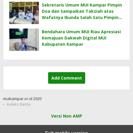
Keluarga
Sekretaris Umum MUI Kampar Pimpin
Doa dan Sampaikan Takziah atas
Wafatnya Ibunda Salah Satu Pimpinan
MUI Kampar
Bendahara Umum MUI Riau Apresiasi
Kemajuan Dakwah Digital MUI
Kabupaten Kampar
Add Comment
muikampar.or.id 2020
Indeks Berita
Versi Non AMP
Exit mobile version