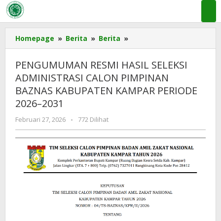
Lewati
ke
konten
PENGUMUMAN
Homepage
»
Berita
»
Berita
»
RESMI
HASIL
PENGUMUMAN RESMI HASIL SELEKSI
SELEKSI
ADMINISTRASI CALON PIMPINAN
ADMINISTRASI
BAZNAS KABUPATEN KAMPAR PERIODE
CALON
PIMPINAN
2026–2031
BAZNAS
oleh
Februari 27, 2026
-
772 Dilihat
KABUPATEN
ADMIN
KAMPAR
MUI
PERIODE
KAMPAR
2026–
2031