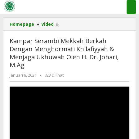
Lewati
ke
konten
Kampar
Homepage
»
Video
»
Serambi
Mekkah
Kampar Serambi Mekkah Berkah
Berkah
Dengan Menghormati Khilafiyyah &
Dengan
Menjaga Ukhuwah Oleh H. Dr. Johari,
Menghormati
Khilafiyyah
M.Ag
&
oleh
Januari 8, 2021
-
823 Dilihat
Menjaga
MUI
Ukhuwah
KAB
Oleh
KAMPAR
H.
Dr.
Johari,
M.Ag