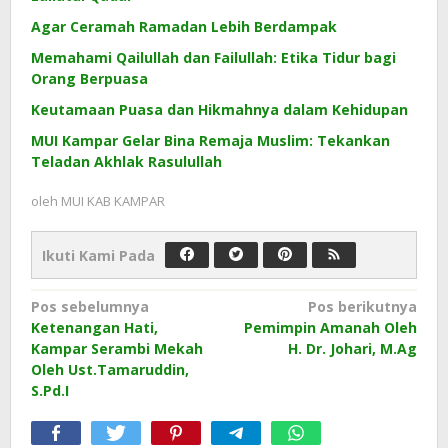
Agar Ceramah Ramadan Lebih Berdampak
Memahami Qailullah dan Failullah: Etika Tidur bagi
Orang Berpuasa
Keutamaan Puasa dan Hikmahnya dalam Kehidupan
MUI Kampar Gelar Bina Remaja Muslim: Tekankan
Teladan Akhlak Rasulullah
oleh
MUI KAB KAMPAR
Ikuti Kami Pada
Navigasi
Pos sebelumnya
Pos berikutnya
Ketenangan Hati,
Pemimpin Amanah Oleh
pos
Kampar Serambi Mekah
H. Dr. Johari, M.Ag
Oleh Ust.Tamaruddin,
S.Pd.I