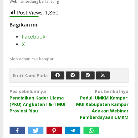
Webinar sedang berlansung
Post Views:
1,860
Bagikan ini:
Facebook
X
oleh
admin mui kampar
Ikuti Kami Pada
Navigasi
Pos sebelumnya
Pos berikutnya
Pendidikan Kader Ulama
Peduli UMKM Kampar:
pos
(PKU) Angkatan I & II MUI
MUI Kabupaten Kampar
Provinsi Riau
Adakan Webinar
Pemberdayaan UMKM