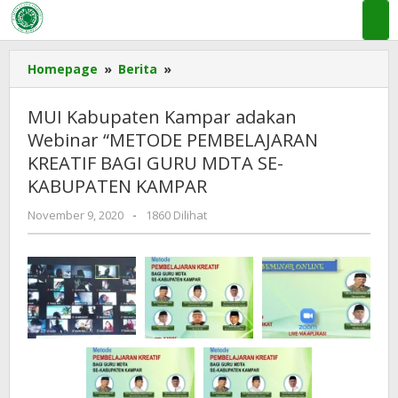
Lewati
ke
konten
MUI
Homepage
»
Berita
»
Kabupaten
Kampar
MUI Kabupaten Kampar adakan
adakan
Webinar “METODE PEMBELAJARAN
Webinar
KREATIF BAGI GURU MDTA SE-
"METODE
PEMBELAJARAN
KABUPATEN KAMPAR
KREATIF
oleh
November 9, 2020
-
1860 Dilihat
BAGI
admin
GURU
mui
MDTA
kampar
SE-
KABUPATEN
KAMPAR