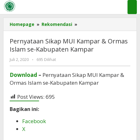
Lewati
ke
konten
Pernyataan
Homepage
»
Rekomendasi
»
Sikap
MUI
Pernyataan Sikap MUI Kampar & Ormas
Kampar
Islam se-Kabupaten Kampar
&
Ormas
oleh
Juli 2, 2020
-
695 Dilihat
Islam
MUI
se-
KAB
Download
–
Pernyataan Sikap MUI Kampar &
Kabupaten
KAMPAR
Ormas Islam se-Kabupaten Kampar
Kampar
Post Views:
695
Bagikan ini:
Facebook
X