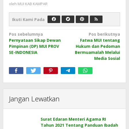
oleh
MUI KAB KAMPAR
Ikuti Kami Pada
Navigasi
Pos sebelumnya
Pos berikutnya
Pernyataan Sikap Dewan
Fatwa MUI tentang
pos
Pimpinan (DP) MUI PROV
Hukum dan Pedoman
SE-INDONESIA
Bermuamalah Melalui
Media Sosial
Jangan Lewatkan
Surat Edaran Menteri Agama RI
Tahun 2021 Tentang Panduan Ibadah