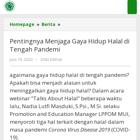
Lewati
ke
konten
Pentingnya
Homepage
»
Berita
»
Menjaga
Gaya
Pentingnya Menjaga Gaya Hidup Halal di
Hidup
Tengah Pandemi
Halal
di
oleh
Juni 19, 2020
-
2043 Dilihat
Tengah
MUI
Pandemi
KAB
agaimana gaya hidup halal di tengah pandemi?
KAMPAR
Apakah bisa menjadi alasan untuk
meninggalkan gaya hidup halal? Dalam acara
webinar “Talks About Halal” beberapa waktu
lalu, Nadia Lutfi Masduki, S.Psi., M.Si. selaku
Promotion and Education Manager LPPOM MUI,
menyoroti tiga hal terkait dengan halal dalam
masa pandemi
Corona Virus Disease 2019
(COVID-
19).