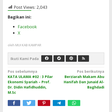
Post Views:
2,043
Bagikan ini:
Facebook
X
oleh
MUI KAB KAMPAR
Ikuti Kami Pada
Navigasi
Pos sebelumnya
Pos berikutnya
KATA ULAMA #02 : 3 Pilar
Berziarah Makam Abu
pos
Ekonomi Syariah – Prof.
Hanifah Dan Junaid Al-
Dr. Didin Hafidhuddin,
Baghdadi
M.Sc