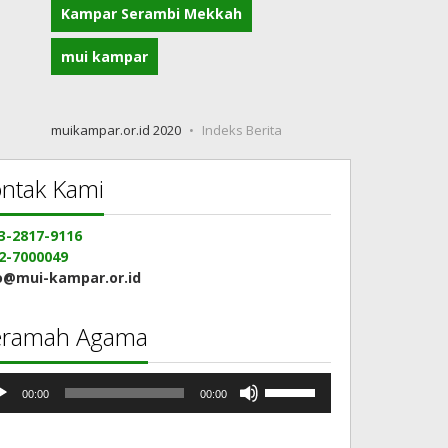
Kampar Serambi Mekkah
mui kampar
muikampar.or.id 2020
Indeks Berita
ntak Kami
3-2817-9116
2-7000049
o@mui-kampar.or.id
eramah Agama
mutar
Gunakan
00:00
00:00
io
Anak
Panah
Atas/Bawah