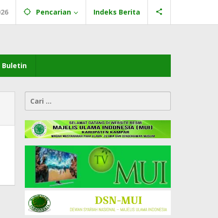
026
Pencarian
Indeks Berita
Buletin
Cari
untuk: