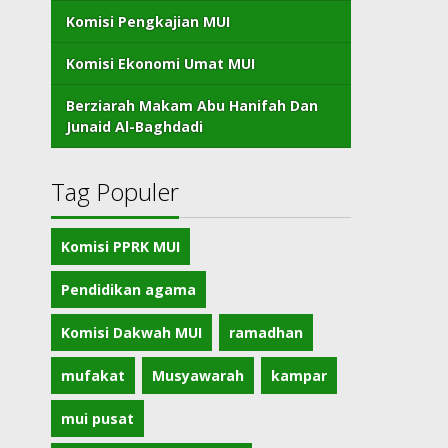
Komisi Pengkajian MUI
Komisi Ekonomi Umat MUI
Berziarah Makam Abu Hanifah Dan
Junaid Al-Baghdadi
Tag Populer
Komisi PPRK MUI
Pendidikan agama
Komisi Dakwah MUI
ramadhan
mufakat
Musyawarah
kampar
mui pusat