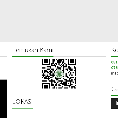
Temukan Kami
Ko
081
076
inf
C
LOKASI
Pe
Aud