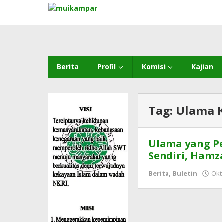
Lewati
ke
konten
Berita
Profil
Komisi
Kajian
Tag:
Ulama 
Ulama yang P
Sendiri, Hamz
Berita
,
Buletin
Okt