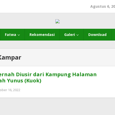
Agustus 6, 2
Fatwa
Rekomendasi
Galeri
Download
Kampar
ernah Diusir dari Kampung Halaman
ah Yunus (Kuok)
oleh
ober 16, 2022
MUI
KAB
KAMPAR