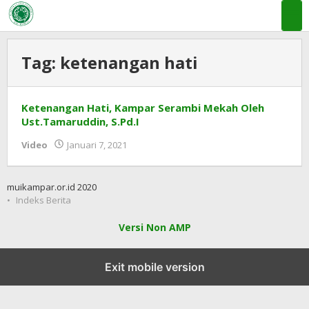
Lewati
ke
konten
Tag:
ketenangan hati
Ketenangan Hati, Kampar Serambi Mekah Oleh
Ust.Tamaruddin, S.Pd.I
oleh
Video
Januari 7, 2021
MUI
KAB
KAMPAR
muikampar.or.id 2020
Indeks Berita
Versi Non AMP
Exit mobile version