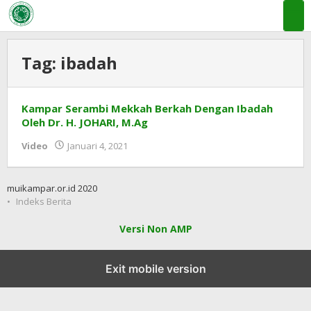
Lewati
ke
konten
Tag:
ibadah
Kampar Serambi Mekkah Berkah Dengan Ibadah
Oleh Dr. H. JOHARI, M.Ag
oleh
Video
Januari 4, 2021
MUI
KAB
KAMPAR
muikampar.or.id 2020
Indeks Berita
Versi Non AMP
Exit mobile version