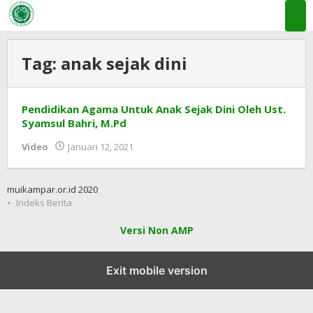
Lewati
ke
konten
Tag:
anak sejak dini
Pendidikan Agama Untuk Anak Sejak Dini Oleh Ust.
Syamsul Bahri, M.Pd
oleh
Video
Januari 12, 2021
MUI
KAB
KAMPAR
muikampar.or.id 2020
Indeks Berita
Versi Non AMP
Exit mobile version