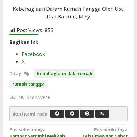
Kebahagiaan Dalam Rumah Tangga Oleh Ust.
Diat Kardiat, M.Sy
Post Views:
853
Bagikan ini:
Facebook
X
Ditag
kebahagiaan dala rumah
rumah tangga
oleh
MUI KAB KAMPAR
Ikuti Kami Pada
Navigasi
Pos sebelumnya
Pos berikutnya
Kampar Serambi Mekkah
Keistimewaan Sabar